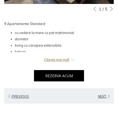
N
Slideshow
Clicking
1
/
5
Previous
control
on
buttons
the
9 Apartamente Standard:
following
cu vedere la mare cu pat matrimonial
links
dormitor
will
living cu canapea extensibila
update
balcon
the
content
Citeste mai mult
above
REZERVA ACUM
PREVIOUS
NEXT