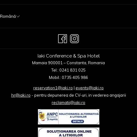
TA
Română
Iaki Conference & Spa Hotel
Mamaia 900001 – Constanta, Romania
Tel.: 0241 831 025
Mobil.: 0735 405 986
reservation1@iaki.ro
|
events@iaki.ro
hr@iaki.ro
- pentru depunerea de CV-uri, in vederea angajarii
reclamatii@iaki.ro