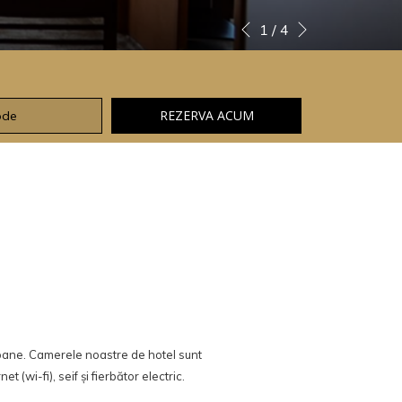
Next
Slideshow
Clicking
1
/
4
Previous
control
on
buttons
the
following
links
REZERVA ACUM
will
l
update
the
content
above
oane. Camerele noastre de hotel sunt
 (wi-fi), seif și fierbător electric.