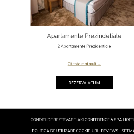
Apartamente Prezindetiale
2 Apartamente Prezidentiale
Citeste mai mult
REZERVA ACUM
CONDITII DE REZERVARE IAKI CONFERENCE & SPA HOTE
POLITICA DE UTILIZARE COOKIE-URI
REVIEWS
SITEM