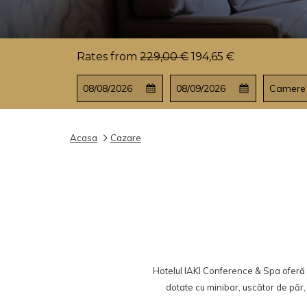
Rates from
229,00 €
194,65 €
This
Data
Selected
This
Data
Selected
Camere
button
de
check
button
de
check
opens
intrare
in
opens
iesire
out
the
date
the
date
Acasa
Cazare
calendar
is
calendar
is
to
8
to
9
select
August
select
August
check
2026.
check
2026.
in
out
date.
date.
Hotelul IAKI Conference & Spa oferă
dotate cu minibar, uscător de păr, a