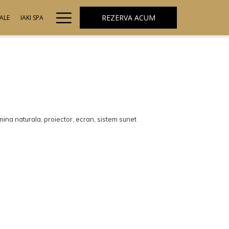
Hamburger
REZERVA ACUM
ALE
IAKI SPA
Menu
umina naturala, proiector, ecran, sistem sunet