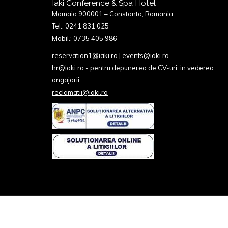
Iaki Conference & Spa Hotel
Mamaia 900001 – Constanta, Romania
Tel.: 0241 831 025
Mobil.: 0735 405 986
reservation1@iaki.ro
|
events@iaki.ro
hr@iaki.ro
- pentru depunerea de CV-uri, in vederea
angajarii
reclamatii@iaki.ro