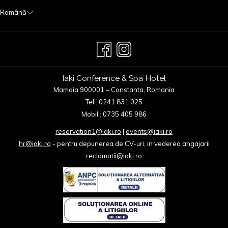
Română
Iaki Conference & Spa Hotel
Mamaia 900001 – Constanta, Romania
Tel.: 0241 831 025
Mobil.: 0735 405 986
reservation1@iaki.ro
|
events@iaki.ro
hr@iaki.ro
- pentru depunerea de CV-uri, in vederea angajarii
reclamatii@iaki.ro