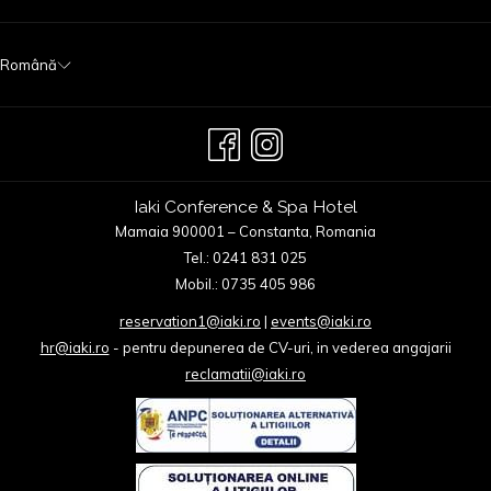
TA
Română
Iaki Conference & Spa Hotel
Mamaia 900001 – Constanta, Romania
Tel.: 0241 831 025
Mobil.: 0735 405 986
reservation1@iaki.ro
|
events@iaki.ro
hr@iaki.ro
- pentru depunerea de CV-uri, in vederea angajarii
reclamatii@iaki.ro