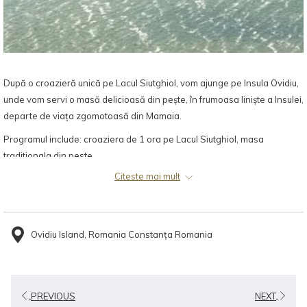
După o croazieră unică pe Lacul Siutghiol, vom ajunge pe Insula Ovidiu,
unde vom servi o masă delicioasă din pește, în frumoasa liniște a Insulei,
departe de viața zgomotoasă din Mamaia.
Programul include: croaziera de 1 ora pe Lacul Siutghiol, masa
traditionala din peste.
Citeste mai mult
Plecari: zilnic, 01 mai - 15 octombrie, Durata: 3 ore
Accesul pe insulă se face de la debarcaderul Ovidiu aflat vis-a-vis de
Cazino cu vaporaşul Ovidius sau cu şalupele Sabrina şi Marina.
Ovidiu Island, Romania Constanța Romania
Vaporaşul are programate curse la interval de două ore.
PREVIOUS
NEXT