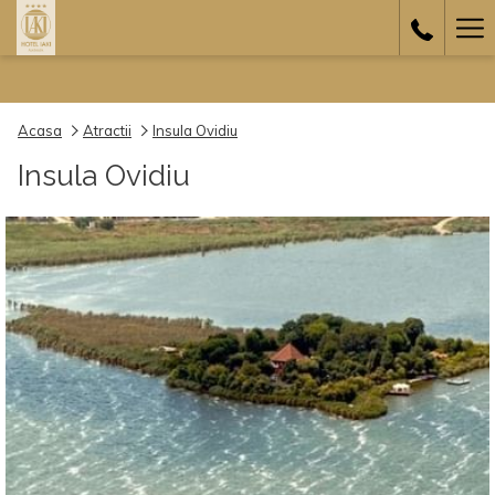
Ha
Me
Acasa
Atractii
Insula Ovidiu
Insula Ovidiu